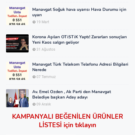
Manavgat Soğuk hava uyarısı Hava Durumu için
uyarı
19 Mart
Korona Aşıları OTiSTiK Yaptı! Zararları sonuçları
Yeni Kaos salgın geliyor
31 Ağustos
Manavgat Türk Telekom Telefonu Adresi Bilgileri
Nerede
07 Temmuz
Av. Emel Ozden , Ak Parti den Manavgat
Belediye başkan Aday adayı
09 Aralık
KAMPANYALI BEĞENİLEN ÜRÜNLER
LİSTESİ için tıklayın