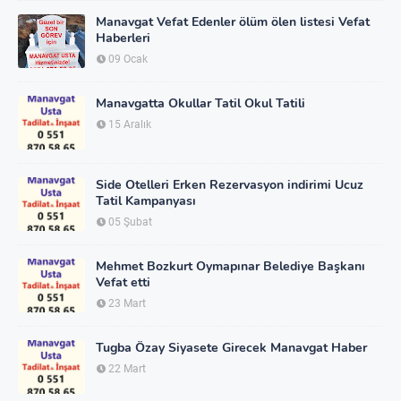
Manavgat Vefat Edenler ölüm ölen listesi Vefat
Haberleri
09 Ocak
Manavgatta Okullar Tatil Okul Tatili
15 Aralık
Side Otelleri Erken Rezervasyon indirimi Ucuz
Tatil Kampanyası
05 Şubat
Mehmet Bozkurt Oymapınar Belediye Başkanı
Vefat etti
23 Mart
Tugba Özay Siyasete Girecek Manavgat Haber
22 Mart