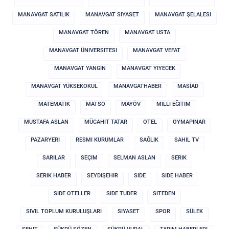
MANAVGAT SATILIK
MANAVGAT SIYASET
MANAVGAT ŞELALESI
MANAVGAT TÖREN
MANAVGAT USTA
MANAVGAT ÜNIVERSITESI
MANAVGAT VEFAT
MANAVGAT YANGIN
MANAVGAT YIYECEK
MANAVGAT YÜKSEKOKUL
MANAVGATHABER
MASİAD
MATEMATIK
MATSO
MAYÖV
MILLI EĞITIM
MUSTAFA ASLAN
MÜCAHIT TATAR
OTEL
OYMAPINAR
PAZARYERI
RESMI KURUMLAR
SAĞLIK
SAHIL TV
SARILAR
SEÇIM
SELMAN ASLAN
SERIK
SERIK HABER
SEYDIŞEHIR
SIDE
SIDE HABER
SIDE OTELLER
SIDE TUDER
SITEDEN
SIVIL TOPLUM KURULUŞLARI
SIYASET
SPOR
SÜLEK