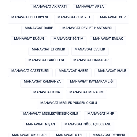
MANAVGAT AK PARTI
MANAVGAT ARSA
MANAVGAT BELEDIYESI
MANAVGAT CEMIYET
MANAVGAT CHP
MANAVGAT DAIRE
MANAVGAT DEVLET HASTANESI
MANAVGAT DÜĞÜN
MANAVGAT EĞITIM
MANAVGAT EMLAK
MANAVGAT ETKINLIK
MANAVGAT EVLILIK
MANAVGAT FAKÜLTESI
MANAVGAT FIRMALAR
MANAVGAT GAZETELERI
MANAVGAT HABER
MANAVGAT IHALE
MANAVGAT KAMPANYA
MANAVGAT KAYMAKAMLIĞI
MANAVGAT KINA
MANAVGAT MERASIM
MANAVGAT MESLEK YÜKSEK OKULU
MANAVGAT MESLEKYÜKSEKOKULU
MANAVGAT MHP
MANAVGAT NIŞAN
MANAVGAT NÖBETÇI ECZANE
MANAVGAT OKULLARI
MANAVGAT OTEL
MANAVGAT REHBERI