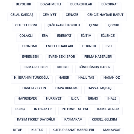
BEYŞEHIR
BOZAHMETLI
BUCAKŞIHLAR
BÜROKRAT
CELAL KARDAŞ
CEMIYET
CENAZE
CENGIZ HAYDAR BARUT
CEP TELEFONU
ÇAĞLAYAN İLKOKULU
ÇEVRE
ÇOCUK
ÇOLAKLI
EBA
EDEBIYAT
EĞITIM
EĞLENCE
EKONOMI
ENGELLI HAKLARI
ETKINLIK
EVLI
EVRENSEKI
EVRENSEKI SPOR
FIRMA HABERLERI
FIRMA REHBERI
GOOGLE
GÜNDOĞMUŞ HABER
H. İBRAHIM TÜRKOĞLU
HABER
HALIL TAŞ
HASAN ÖZ
HASEKI ZEYTIN
HAVA DURUMU
HAVVA TAŞBAŞ
HAYIRSEVER
HÜRRIYET
ILICA
İBRADI
IHALE
ILGINÇ
INTERAKTIF
INTERNET SITESI
KAMIL ATALAY
KASIM FIKRET DAYIOĞLU
KAYMAKAM
KIŞISEL GELIŞIM
KITAP
KÜLTÜR
KÜLTÜR SANAT HABERLERI
MANAVGAT