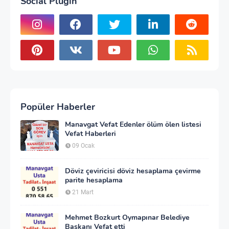
Social Plugin
Popüler Haberler
Manavgat Vefat Edenler ölüm ölen listesi
Vefat Haberleri
09 Ocak
Döviz çeviricisi döviz hesaplama çevirme
parite hesaplama
21 Mart
Mehmet Bozkurt Oymapınar Belediye
Başkanı Vefat etti