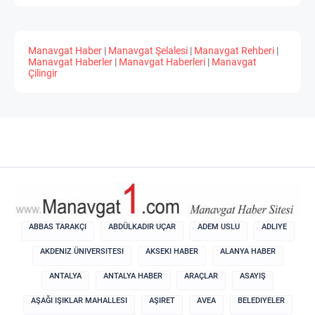
Manavgat Haber
|
Manavgat Şelalesi
|
Manavgat Rehberi
|
Manavgat Haberler
|
Manavgat Haberleri
|
Manavgat
Çilingir
ABBAS TARAKÇI
ABDÜLKADIR UÇAR
ADEM USLU
ADLIYE
AKDENIZ ÜNIVERSITESI
AKSEKI HABER
ALANYA HABER
ANTALYA
ANTALYA HABER
ARAÇLAR
ASAYIŞ
AŞAĞI IŞIKLAR MAHALLESI
AŞIRET
AVEA
BELEDIYELER