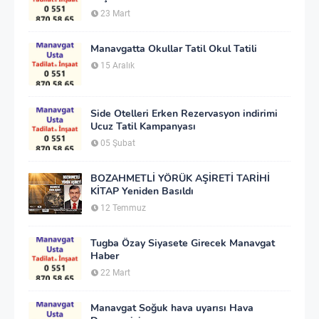
23 Mart
Manavgatta Okullar Tatil Okul Tatili
15 Aralık
Side Otelleri Erken Rezervasyon indirimi
Ucuz Tatil Kampanyası
05 Şubat
BOZAHMETLİ YÖRÜK AŞİRETİ TARİHİ
KİTAP Yeniden Basıldı
12 Temmuz
Tugba Özay Siyasete Girecek Manavgat
Haber
22 Mart
Manavgat Soğuk hava uyarısı Hava