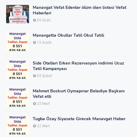
Manavgat Vefat Edenler ölüm ölen listesi Vefat
Haberleri
09 Ocak
Manavgatta Okullar Tatil Okul Tatili
15 Aralık
Side Otelleri Erken Rezervasyon indirimi Ucuz
Tatil Kampanyası
05 Şubat
Mehmet Bozkurt Oymapınar Belediye Başkanı
Vefat etti
23 Mart
Tugba Özay Siyasete Girecek Manavgat Haber
22 Mart