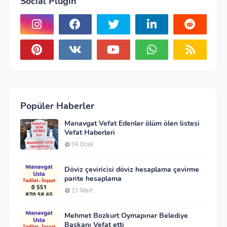
Social Plugin
Popüler Haberler
Manavgat Vefat Edenler ölüm ölen listesi
Vefat Haberleri
09 Ocak
Döviz çeviricisi döviz hesaplama çevirme
parite hesaplama
21 Mart
Mehmet Bozkurt Oymapınar Belediye
Başkanı Vefat etti