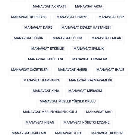
MANAVGAT AK PARTI
MANAVGAT ARSA
MANAVGAT BELEDIYESI
MANAVGAT CEMIYET
MANAVGAT CHP
MANAVGAT DAIRE
MANAVGAT DEVLET HASTANESI
MANAVGAT DÜĞÜN
MANAVGAT EĞITIM
MANAVGAT EMLAK
MANAVGAT ETKINLIK
MANAVGAT EVLILIK
MANAVGAT FAKÜLTESI
MANAVGAT FIRMALAR
MANAVGAT GAZETELERI
MANAVGAT HABER
MANAVGAT IHALE
MANAVGAT KAMPANYA
MANAVGAT KAYMAKAMLIĞI
MANAVGAT KINA
MANAVGAT MERASIM
MANAVGAT MESLEK YÜKSEK OKULU
MANAVGAT MESLEKYÜKSEKOKULU
MANAVGAT MHP
MANAVGAT NIŞAN
MANAVGAT NÖBETÇI ECZANE
MANAVGAT OKULLARI
MANAVGAT OTEL
MANAVGAT REHBERI