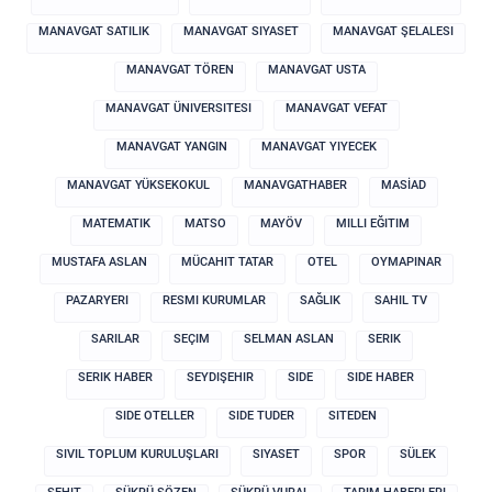
MANAVGAT SATILIK
MANAVGAT SIYASET
MANAVGAT ŞELALESI
MANAVGAT TÖREN
MANAVGAT USTA
MANAVGAT ÜNIVERSITESI
MANAVGAT VEFAT
MANAVGAT YANGIN
MANAVGAT YIYECEK
MANAVGAT YÜKSEKOKUL
MANAVGATHABER
MASİAD
MATEMATIK
MATSO
MAYÖV
MILLI EĞITIM
MUSTAFA ASLAN
MÜCAHIT TATAR
OTEL
OYMAPINAR
PAZARYERI
RESMI KURUMLAR
SAĞLIK
SAHIL TV
SARILAR
SEÇIM
SELMAN ASLAN
SERIK
SERIK HABER
SEYDIŞEHIR
SIDE
SIDE HABER
SIDE OTELLER
SIDE TUDER
SITEDEN
SIVIL TOPLUM KURULUŞLARI
SIYASET
SPOR
SÜLEK