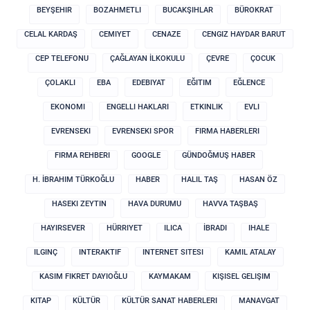
BEYŞEHIR
BOZAHMETLI
BUCAKŞIHLAR
BÜROKRAT
CELAL KARDAŞ
CEMIYET
CENAZE
CENGIZ HAYDAR BARUT
CEP TELEFONU
ÇAĞLAYAN İLKOKULU
ÇEVRE
ÇOCUK
ÇOLAKLI
EBA
EDEBIYAT
EĞITIM
EĞLENCE
EKONOMI
ENGELLI HAKLARI
ETKINLIK
EVLI
EVRENSEKI
EVRENSEKI SPOR
FIRMA HABERLERI
FIRMA REHBERI
GOOGLE
GÜNDOĞMUŞ HABER
H. İBRAHIM TÜRKOĞLU
HABER
HALIL TAŞ
HASAN ÖZ
HASEKI ZEYTIN
HAVA DURUMU
HAVVA TAŞBAŞ
HAYIRSEVER
HÜRRIYET
ILICA
İBRADI
IHALE
ILGINÇ
INTERAKTIF
INTERNET SITESI
KAMIL ATALAY
KASIM FIKRET DAYIOĞLU
KAYMAKAM
KIŞISEL GELIŞIM
KITAP
KÜLTÜR
KÜLTÜR SANAT HABERLERI
MANAVGAT