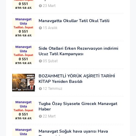
23 Mart
Manavgatta Okullar Tatil Okul Tatili
15 Aralık
Side Otelleri Erken Rezervasyon indirimi
Ucuz Tatil Kampanyası
05 Şubat
BOZAHMETLİ YÖRÜK AŞİRETİ TARİHİ
KİTAP Yeniden Basıldı
12 Temmuz
Tugba Özay Siyasete Girecek Manavgat
Haber
22 Mart
Manavgat Soğuk hava uyarısı Hava