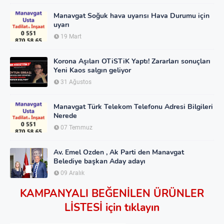
Manavgat Soğuk hava uyarısı Hava Durumu için
uyarı
19 Mart
Korona Aşıları OTiSTiK Yaptı! Zararları sonuçları
Yeni Kaos salgın geliyor
31 Ağustos
Manavgat Türk Telekom Telefonu Adresi Bilgileri
Nerede
07 Temmuz
Av. Emel Ozden , Ak Parti den Manavgat
Belediye başkan Aday adayı
09 Aralık
KAMPANYALI BEĞENİLEN ÜRÜNLER
LİSTESİ için tıklayın