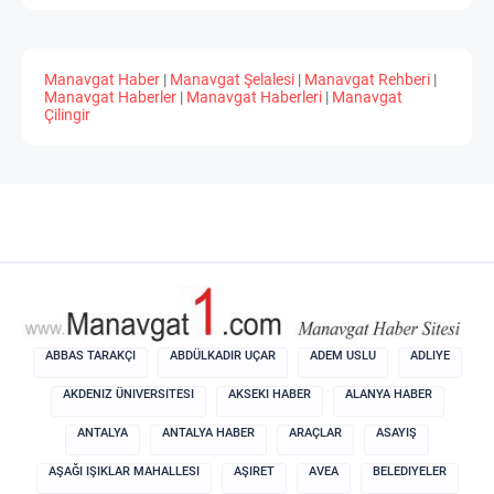
Manavgat Haber
|
Manavgat Şelalesi
|
Manavgat Rehberi
|
Manavgat Haberler
|
Manavgat Haberleri
|
Manavgat
Çilingir
ABBAS TARAKÇI
ABDÜLKADIR UÇAR
ADEM USLU
ADLIYE
AKDENIZ ÜNIVERSITESI
AKSEKI HABER
ALANYA HABER
ANTALYA
ANTALYA HABER
ARAÇLAR
ASAYIŞ
AŞAĞI IŞIKLAR MAHALLESI
AŞIRET
AVEA
BELEDIYELER