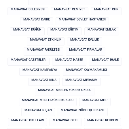
MANAVGAT BELEDIYESI
MANAVGAT CEMIYET
MANAVGAT CHP
MANAVGAT DAIRE
MANAVGAT DEVLET HASTANESI
MANAVGAT DÜĞÜN
MANAVGAT EĞITIM
MANAVGAT EMLAK
MANAVGAT ETKINLIK
MANAVGAT EVLILIK
MANAVGAT FAKÜLTESI
MANAVGAT FIRMALAR
MANAVGAT GAZETELERI
MANAVGAT HABER
MANAVGAT IHALE
MANAVGAT KAMPANYA
MANAVGAT KAYMAKAMLIĞI
MANAVGAT KINA
MANAVGAT MERASIM
MANAVGAT MESLEK YÜKSEK OKULU
MANAVGAT MESLEKYÜKSEKOKULU
MANAVGAT MHP
MANAVGAT NIŞAN
MANAVGAT NÖBETÇI ECZANE
MANAVGAT OKULLARI
MANAVGAT OTEL
MANAVGAT REHBERI