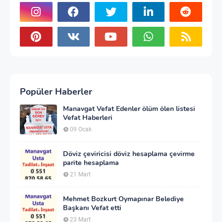
Popüler Haberler
Manavgat Vefat Edenler ölüm ölen listesi
Vefat Haberleri
09 Ocak
Döviz çeviricisi döviz hesaplama çevirme
parite hesaplama
21 Mart
Mehmet Bozkurt Oymapınar Belediye
Başkanı Vefat etti
23 Mart