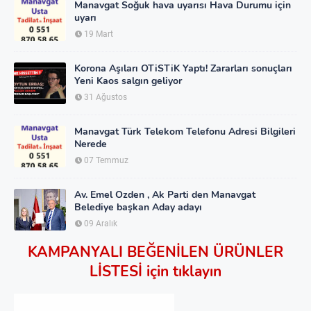
Manavgat Soğuk hava uyarısı Hava Durumu için
uyarı
19 Mart
Korona Aşıları OTiSTiK Yaptı! Zararları sonuçları
Yeni Kaos salgın geliyor
31 Ağustos
Manavgat Türk Telekom Telefonu Adresi Bilgileri
Nerede
07 Temmuz
Av. Emel Ozden , Ak Parti den Manavgat
Belediye başkan Aday adayı
09 Aralık
KAMPANYALI BEĞENİLEN ÜRÜNLER
LİSTESİ için tıklayın