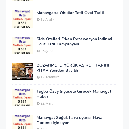
Manavgatta Okullar Tatil Okul Tatili
15 Aralık
Side Otelleri Erken Rezervasyon indirimi
Ucuz Tatil Kampanyası
05 Şubat
BOZAHMETLİ YÖRÜK AŞİRETİ TARİHİ
KİTAP Yeniden Basıldı
12 Temmuz
Tugba Özay Siyasete Girecek Manavgat
Haber
22 Mart
Manavgat Soğuk hava uyarısı Hava
Durumu için uyarı