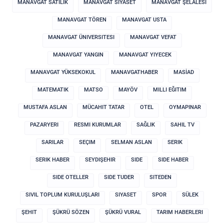
MANAVGAT SATILIK
MANAVGAT SIYASET
MANAVGAT ŞELALESI
MANAVGAT TÖREN
MANAVGAT USTA
MANAVGAT ÜNIVERSITESI
MANAVGAT VEFAT
MANAVGAT YANGIN
MANAVGAT YIYECEK
MANAVGAT YÜKSEKOKUL
MANAVGATHABER
MASİAD
MATEMATIK
MATSO
MAYÖV
MILLI EĞITIM
MUSTAFA ASLAN
MÜCAHIT TATAR
OTEL
OYMAPINAR
PAZARYERI
RESMI KURUMLAR
SAĞLIK
SAHIL TV
SARILAR
SEÇIM
SELMAN ASLAN
SERIK
SERIK HABER
SEYDIŞEHIR
SIDE
SIDE HABER
SIDE OTELLER
SIDE TUDER
SITEDEN
SIVIL TOPLUM KURULUŞLARI
SIYASET
SPOR
SÜLEK
ŞEHIT
ŞÜKRÜ SÖZEN
ŞÜKRÜ VURAL
TARIM HABERLERI