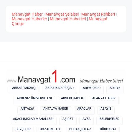
Manavgat Haber
|
Manavgat Şelalesi
|
Manavgat Rehberi
|
Manavgat Haberler
|
Manavgat Haberleri
|
Manavgat
Çilingir
ABBAS TARAKÇI
ABDÜLKADIR UÇAR
ADEM USLU
ADLIYE
AKDENIZ ÜNIVERSITESI
AKSEKI HABER
ALANYA HABER
ANTALYA
ANTALYA HABER
ARAÇLAR
ASAYIŞ
AŞAĞI IŞIKLAR MAHALLESI
AŞIRET
AVEA
BELEDIYELER
BEYŞEHIR
BOZAHMETLI
BUCAKŞIHLAR
BÜROKRAT