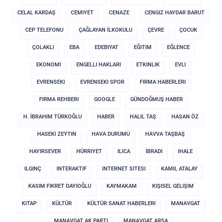
CELAL KARDAŞ
CEMIYET
CENAZE
CENGIZ HAYDAR BARUT
CEP TELEFONU
ÇAĞLAYAN İLKOKULU
ÇEVRE
ÇOCUK
ÇOLAKLI
EBA
EDEBIYAT
EĞITIM
EĞLENCE
EKONOMI
ENGELLI HAKLARI
ETKINLIK
EVLI
EVRENSEKI
EVRENSEKI SPOR
FIRMA HABERLERI
FIRMA REHBERI
GOOGLE
GÜNDOĞMUŞ HABER
H. İBRAHIM TÜRKOĞLU
HABER
HALIL TAŞ
HASAN ÖZ
HASEKI ZEYTIN
HAVA DURUMU
HAVVA TAŞBAŞ
HAYIRSEVER
HÜRRIYET
ILICA
İBRADI
IHALE
ILGINÇ
INTERAKTIF
INTERNET SITESI
KAMIL ATALAY
KASIM FIKRET DAYIOĞLU
KAYMAKAM
KIŞISEL GELIŞIM
KITAP
KÜLTÜR
KÜLTÜR SANAT HABERLERI
MANAVGAT
MANAVGAT AK PARTI
MANAVGAT ARSA