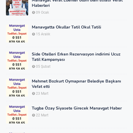
Manavgat Vefat Edenler ölüm ölen listesi Vefat
Haberleri
09 Ocak
Manavgatta Okullar Tatil Okul Tatili
15 Aralık
Side Otelleri Erken Rezervasyon indirimi Ucuz
Tatil Kampanyası
05 Şubat
Mehmet Bozkurt Oymapınar Belediye Başkanı
Vefat etti
23 Mart
Tugba Özay Siyasete Girecek Manavgat Haber
22 Mart