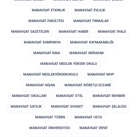
MANAVGAT ETKINLIK
MANAVGAT EVLILIK
MANAVGAT FAKÜLTESI
MANAVGAT FIRMALAR
MANAVGAT GAZETELERI
MANAVGAT HABER
MANAVGAT IHALE
MANAVGAT KAMPANYA
MANAVGAT KAYMAKAMLIĞI
MANAVGAT KINA
MANAVGAT MERASIM
MANAVGAT MESLEK YÜKSEK OKULU
MANAVGAT MESLEKYÜKSEKOKULU
MANAVGAT MHP
MANAVGAT NIŞAN
MANAVGAT NÖBETÇI ECZANE
MANAVGAT OKULLARI
MANAVGAT OTEL
MANAVGAT REHBERI
MANAVGAT SATILIK
MANAVGAT SIYASET
MANAVGAT ŞELALESI
MANAVGAT TÖREN
MANAVGAT USTA
MANAVGAT ÜNIVERSITESI
MANAVGAT VEFAT