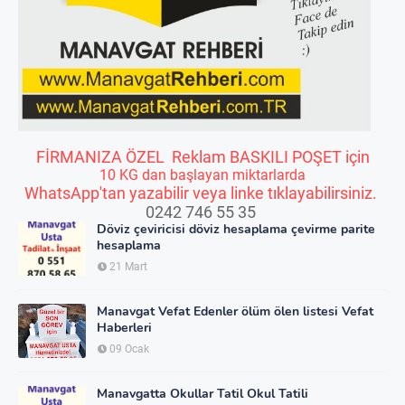
FİRMANIZA ÖZEL Reklam BASKILI POŞET için
10 KG dan başlayan miktarlarda
WhatsApp'tan yazabilir veya linke tıklayabilirsiniz.
0242 746 55 35
Döviz çeviricisi döviz hesaplama çevirme parite
hesaplama
21 Mart
Manavgat Vefat Edenler ölüm ölen listesi Vefat
Haberleri
09 Ocak
Manavgatta Okullar Tatil Okul Tatili