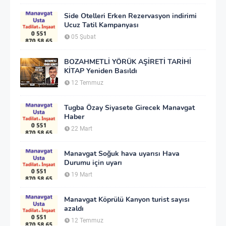
Side Otelleri Erken Rezervasyon indirimi
Ucuz Tatil Kampanyası
05 Şubat
BOZAHMETLİ YÖRÜK AŞİRETİ TARİHİ
KİTAP Yeniden Basıldı
12 Temmuz
Tugba Özay Siyasete Girecek Manavgat
Haber
22 Mart
Manavgat Soğuk hava uyarısı Hava
Durumu için uyarı
19 Mart
Manavgat Köprülü Kanyon turist sayısı
azaldı
12 Temmuz