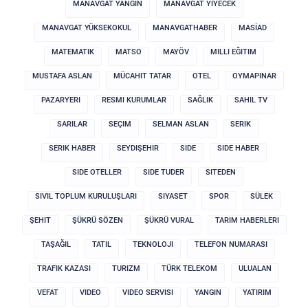
MANAVGAT YANGIN
MANAVGAT YIYECEK
MANAVGAT YÜKSEKOKUL
MANAVGATHABER
MASİAD
MATEMATIK
MATSO
MAYÖV
MILLI EĞITIM
MUSTAFA ASLAN
MÜCAHIT TATAR
OTEL
OYMAPINAR
PAZARYERI
RESMI KURUMLAR
SAĞLIK
SAHIL TV
SARILAR
SEÇIM
SELMAN ASLAN
SERIK
SERIK HABER
SEYDIŞEHIR
SIDE
SIDE HABER
SIDE OTELLER
SIDE TUDER
SITEDEN
SIVIL TOPLUM KURULUŞLARI
SIYASET
SPOR
SÜLEK
ŞEHIT
ŞÜKRÜ SÖZEN
ŞÜKRÜ VURAL
TARIM HABERLERI
TAŞAĞIL
TATIL
TEKNOLOJI
TELEFON NUMARASI
TRAFIK KAZASI
TURIZM
TÜRK TELEKOM
ULUALAN
VEFAT
VIDEO
VIDEO SERVISI
YANGIN
YATIRIM