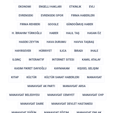
EKONOMI
ENGELLI HAKLARI
ETKINLIK
EVLI
EVRENSEKI
EVRENSEKI SPOR
FIRMA HABERLERI
FIRMA REHBERI
GOOGLE
GÜNDOĞMUŞ HABER
H. İBRAHIM TÜRKOĞLU
HABER
HALIL TAŞ
HASAN ÖZ
HASEKI ZEYTIN
HAVA DURUMU
HAVVA TAŞBAŞ
HAYIRSEVER
HÜRRIYET
ILICA
İBRADI
IHALE
ILGINÇ
INTERAKTIF
INTERNET SITESI
KAMIL ATALAY
KASIM FIKRET DAYIOĞLU
KAYMAKAM
KIŞISEL GELIŞIM
KITAP
KÜLTÜR
KÜLTÜR SANAT HABERLERI
MANAVGAT
MANAVGAT AK PARTI
MANAVGAT ARSA
MANAVGAT BELEDIYESI
MANAVGAT CEMIYET
MANAVGAT CHP
MANAVGAT DAIRE
MANAVGAT DEVLET HASTANESI
MANAVGAT DÜĞÜN
MANAVGAT EĞITIM
MANAVGAT EMLAK