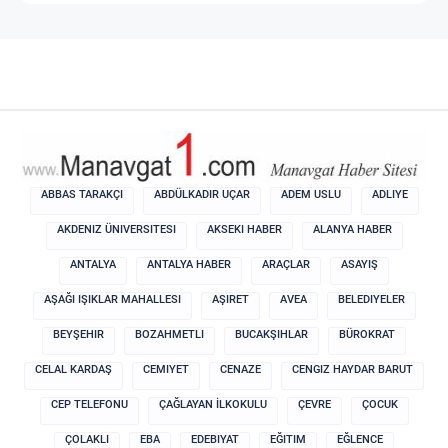
ABBAS TARAKÇI
ABDÜLKADIR UÇAR
ADEM USLU
ADLIYE
AKDENIZ ÜNIVERSITESI
AKSEKI HABER
ALANYA HABER
ANTALYA
ANTALYA HABER
ARAÇLAR
ASAYIŞ
AŞAĞI IŞIKLAR MAHALLESI
AŞIRET
AVEA
BELEDIYELER
BEYŞEHIR
BOZAHMETLI
BUCAKŞIHLAR
BÜROKRAT
CELAL KARDAŞ
CEMIYET
CENAZE
CENGIZ HAYDAR BARUT
CEP TELEFONU
ÇAĞLAYAN İLKOKULU
ÇEVRE
ÇOCUK
ÇOLAKLI
EBA
EDEBIYAT
EĞITIM
EĞLENCE