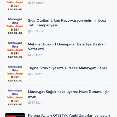
15 Aralık
Side Otelleri Erken Rezervasyon indirimi Ucuz
Tatil Kampanyası
05 Şubat
Mehmet Bozkurt Oymapınar Belediye Başkanı
Vefat etti
23 Mart
Tugba Özay Siyasete Girecek Manavgat Haber
22 Mart
Manavgat Soğuk hava uyarısı Hava Durumu için
uyarı
19 Mart
Korona Aşıları OTiSTiK Yaptı! Zararları sonuçları