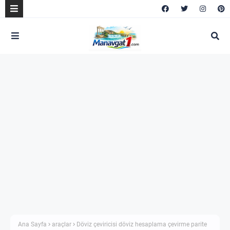
Ana Sayfa
araçlar
Döviz çeviricisi döviz hesaplama çevirme parite