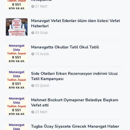
21 Mart
Manavgat Vefat Edenler ölüm ölen listesi Vefat
Haberleri
09 Ocak
Manavgatta Okullar Tatil Okul Tatili
15 Aralık
Side Otelleri Erken Rezervasyon indirimi Ucuz
Tatil Kampanyası
05 Şubat
Mehmet Bozkurt Oymapınar Belediye Başkanı
Vefat etti
23 Mart
Tugba Özay Siyasete Girecek Manavgat Haber