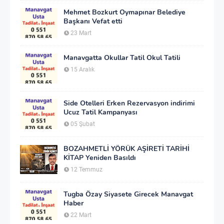
Mehmet Bozkurt Oymapınar Belediye
Başkanı Vefat etti
23 Mart
Manavgatta Okullar Tatil Okul Tatili
15 Aralık
Side Otelleri Erken Rezervasyon indirimi
Ucuz Tatil Kampanyası
05 Şubat
BOZAHMETLİ YÖRÜK AŞİRETİ TARİHİ
KİTAP Yeniden Basıldı
12 Temmuz
Tugba Özay Siyasete Girecek Manavgat
Haber
22 Mart