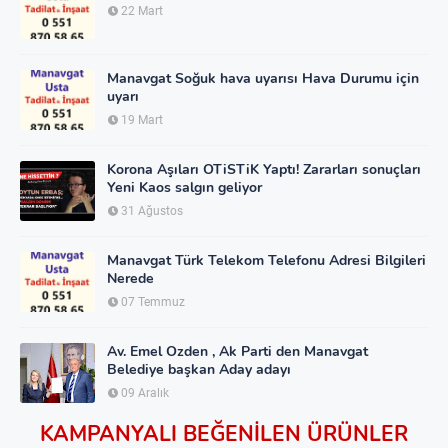
22 Mart
Manavgat Soğuk hava uyarısı Hava Durumu için
uyarı
19 Mart
Korona Aşıları OTiSTiK Yaptı! Zararları sonuçları
Yeni Kaos salgın geliyor
31 Ağustos
Manavgat Türk Telekom Telefonu Adresi Bilgileri
Nerede
07 Temmuz
Av. Emel Ozden , Ak Parti den Manavgat
Belediye başkan Aday adayı
09 Aralık
KAMPANYALI BEĞENİLEN ÜRÜNLER