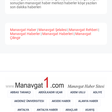
sonuçları manavgat haber merkezi haberler köşe yazıları
son dakika haberleri
Manavgat Haber
|
Manavgat Şelalesi
|
Manavgat Rehberi
|
Manavgat Haberler
|
Manavgat Haberleri
|
Manavgat
Çilingir
ABBAS TARAKÇI
ABDÜLKADIR UÇAR
ADEM USLU
ADLIYE
AKDENIZ ÜNIVERSITESI
AKSEKI HABER
ALANYA HABER
ANTALYA
ANTALYA HABER
ARAÇLAR
ASAYIŞ