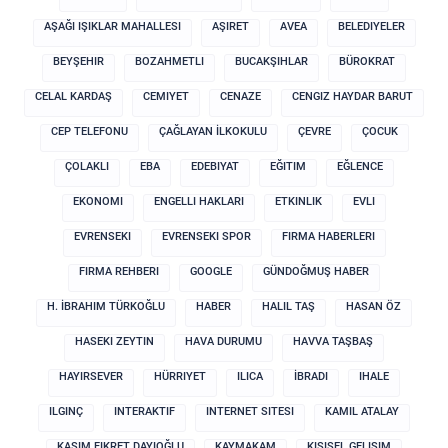
AŞAĞI IŞIKLAR MAHALLESI
AŞIRET
AVEA
BELEDIYELER
BEYŞEHIR
BOZAHMETLI
BUCAKŞIHLAR
BÜROKRAT
CELAL KARDAŞ
CEMIYET
CENAZE
CENGIZ HAYDAR BARUT
CEP TELEFONU
ÇAĞLAYAN İLKOKULU
ÇEVRE
ÇOCUK
ÇOLAKLI
EBA
EDEBIYAT
EĞITIM
EĞLENCE
EKONOMI
ENGELLI HAKLARI
ETKINLIK
EVLI
EVRENSEKI
EVRENSEKI SPOR
FIRMA HABERLERI
FIRMA REHBERI
GOOGLE
GÜNDOĞMUŞ HABER
H. İBRAHIM TÜRKOĞLU
HABER
HALIL TAŞ
HASAN ÖZ
HASEKI ZEYTIN
HAVA DURUMU
HAVVA TAŞBAŞ
HAYIRSEVER
HÜRRIYET
ILICA
İBRADI
IHALE
ILGINÇ
INTERAKTIF
INTERNET SITESI
KAMIL ATALAY
KASIM FIKRET DAYIOĞLU
KAYMAKAM
KIŞISEL GELIŞIM