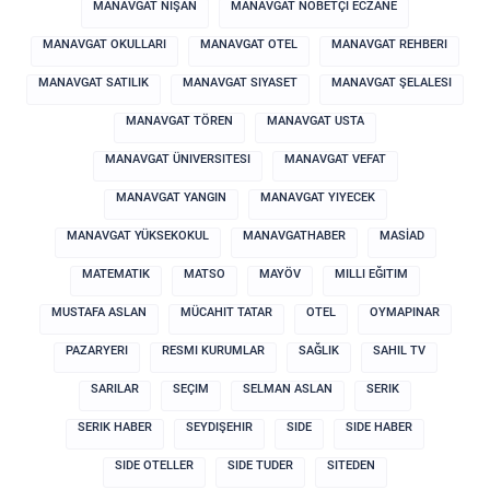
MANAVGAT NIŞAN
MANAVGAT NÖBETÇI ECZANE
MANAVGAT OKULLARI
MANAVGAT OTEL
MANAVGAT REHBERI
MANAVGAT SATILIK
MANAVGAT SIYASET
MANAVGAT ŞELALESI
MANAVGAT TÖREN
MANAVGAT USTA
MANAVGAT ÜNIVERSITESI
MANAVGAT VEFAT
MANAVGAT YANGIN
MANAVGAT YIYECEK
MANAVGAT YÜKSEKOKUL
MANAVGATHABER
MASİAD
MATEMATIK
MATSO
MAYÖV
MILLI EĞITIM
MUSTAFA ASLAN
MÜCAHIT TATAR
OTEL
OYMAPINAR
PAZARYERI
RESMI KURUMLAR
SAĞLIK
SAHIL TV
SARILAR
SEÇIM
SELMAN ASLAN
SERIK
SERIK HABER
SEYDIŞEHIR
SIDE
SIDE HABER
SIDE OTELLER
SIDE TUDER
SITEDEN