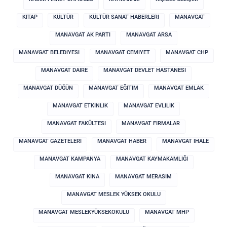
KITAP
KÜLTÜR
KÜLTÜR SANAT HABERLERI
MANAVGAT
MANAVGAT AK PARTI
MANAVGAT ARSA
MANAVGAT BELEDIYESI
MANAVGAT CEMIYET
MANAVGAT CHP
MANAVGAT DAIRE
MANAVGAT DEVLET HASTANESI
MANAVGAT DÜĞÜN
MANAVGAT EĞITIM
MANAVGAT EMLAK
MANAVGAT ETKINLIK
MANAVGAT EVLILIK
MANAVGAT FAKÜLTESI
MANAVGAT FIRMALAR
MANAVGAT GAZETELERI
MANAVGAT HABER
MANAVGAT IHALE
MANAVGAT KAMPANYA
MANAVGAT KAYMAKAMLIĞI
MANAVGAT KINA
MANAVGAT MERASIM
MANAVGAT MESLEK YÜKSEK OKULU
MANAVGAT MESLEKYÜKSEKOKULU
MANAVGAT MHP