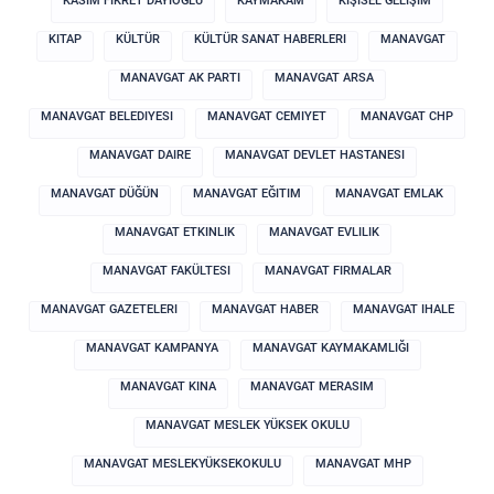
KASIM FIKRET DAYIOĞLU
KAYMAKAM
KIŞISEL GELIŞIM
KITAP
KÜLTÜR
KÜLTÜR SANAT HABERLERI
MANAVGAT
MANAVGAT AK PARTI
MANAVGAT ARSA
MANAVGAT BELEDIYESI
MANAVGAT CEMIYET
MANAVGAT CHP
MANAVGAT DAIRE
MANAVGAT DEVLET HASTANESI
MANAVGAT DÜĞÜN
MANAVGAT EĞITIM
MANAVGAT EMLAK
MANAVGAT ETKINLIK
MANAVGAT EVLILIK
MANAVGAT FAKÜLTESI
MANAVGAT FIRMALAR
MANAVGAT GAZETELERI
MANAVGAT HABER
MANAVGAT IHALE
MANAVGAT KAMPANYA
MANAVGAT KAYMAKAMLIĞI
MANAVGAT KINA
MANAVGAT MERASIM
MANAVGAT MESLEK YÜKSEK OKULU
MANAVGAT MESLEKYÜKSEKOKULU
MANAVGAT MHP