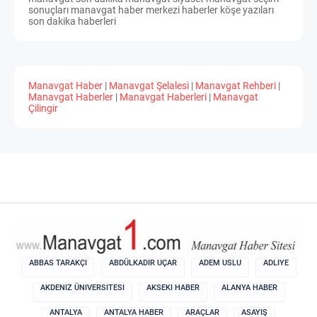
sonuçları manavgat haber merkezi haberler köşe yazıları
son dakika haberleri
Manavgat Haber
|
Manavgat Şelalesi
|
Manavgat Rehberi
|
Manavgat Haberler
|
Manavgat Haberleri
|
Manavgat
Çilingir
ABBAS TARAKÇI
ABDÜLKADIR UÇAR
ADEM USLU
ADLIYE
AKDENIZ ÜNIVERSITESI
AKSEKI HABER
ALANYA HABER
ANTALYA
ANTALYA HABER
ARAÇLAR
ASAYIŞ