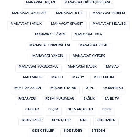
MANAVGAT NIŞAN
MANAVGAT NÖBETÇI ECZANE
MANAVGAT OKULLARI
MANAVGAT OTEL
MANAVGAT REHBERI
MANAVGAT SATILIK
MANAVGAT SIYASET
MANAVGAT ŞELALESI
MANAVGAT TÖREN
MANAVGAT USTA
MANAVGAT ÜNIVERSITESI
MANAVGAT VEFAT
MANAVGAT YANGIN
MANAVGAT YIYECEK
MANAVGAT YÜKSEKOKUL
MANAVGATHABER
MASİAD
MATEMATIK
MATSO
MAYÖV
MILLI EĞITIM
MUSTAFA ASLAN
MÜCAHIT TATAR
OTEL
OYMAPINAR
PAZARYERI
RESMI KURUMLAR
SAĞLIK
SAHIL TV
SARILAR
SEÇIM
SELMAN ASLAN
SERIK
SERIK HABER
SEYDIŞEHIR
SIDE
SIDE HABER
SIDE OTELLER
SIDE TUDER
SITEDEN