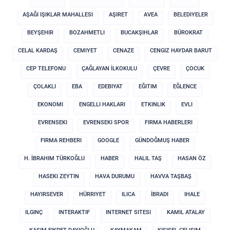
AŞAĞI IŞIKLAR MAHALLESI
AŞIRET
AVEA
BELEDIYELER
BEYŞEHIR
BOZAHMETLI
BUCAKŞIHLAR
BÜROKRAT
CELAL KARDAŞ
CEMIYET
CENAZE
CENGIZ HAYDAR BARUT
CEP TELEFONU
ÇAĞLAYAN İLKOKULU
ÇEVRE
ÇOCUK
ÇOLAKLI
EBA
EDEBIYAT
EĞITIM
EĞLENCE
EKONOMI
ENGELLI HAKLARI
ETKINLIK
EVLI
EVRENSEKI
EVRENSEKI SPOR
FIRMA HABERLERI
FIRMA REHBERI
GOOGLE
GÜNDOĞMUŞ HABER
H. İBRAHIM TÜRKOĞLU
HABER
HALIL TAŞ
HASAN ÖZ
HASEKI ZEYTIN
HAVA DURUMU
HAVVA TAŞBAŞ
HAYIRSEVER
HÜRRIYET
ILICA
İBRADI
IHALE
ILGINÇ
INTERAKTIF
INTERNET SITESI
KAMIL ATALAY