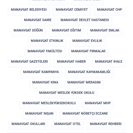
MANAVGAT BELEDIYESI
MANAVGAT CEMIYET
MANAVGAT CHP
MANAVGAT DAIRE
MANAVGAT DEVLET HASTANESI
MANAVGAT DÜĞÜN
MANAVGAT EĞITIM
MANAVGAT EMLAK
MANAVGAT ETKINLIK
MANAVGAT EVLILIK
MANAVGAT FAKÜLTESI
MANAVGAT FIRMALAR
MANAVGAT GAZETELERI
MANAVGAT HABER
MANAVGAT IHALE
MANAVGAT KAMPANYA
MANAVGAT KAYMAKAMLIĞI
MANAVGAT KINA
MANAVGAT MERASIM
MANAVGAT MESLEK YÜKSEK OKULU
MANAVGAT MESLEKYÜKSEKOKULU
MANAVGAT MHP
MANAVGAT NIŞAN
MANAVGAT NÖBETÇI ECZANE
MANAVGAT OKULLARI
MANAVGAT OTEL
MANAVGAT REHBERI