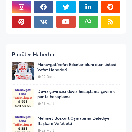
Popüler Haberler
Manavgat Vefat Edenler ölüm ölen listesi
Vefat Haberleri
09 Ocak
Döviz çeviricisi döviz hesaplama çevirme
parite hesaplama
21 Mart
Mehmet Bozkurt Oymapınar Belediye
Başkanı Vefat etti
23 Mart