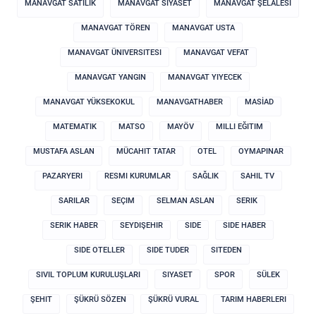
MANAVGAT SATILIK
MANAVGAT SIYASET
MANAVGAT ŞELALESI
MANAVGAT TÖREN
MANAVGAT USTA
MANAVGAT ÜNIVERSITESI
MANAVGAT VEFAT
MANAVGAT YANGIN
MANAVGAT YIYECEK
MANAVGAT YÜKSEKOKUL
MANAVGATHABER
MASİAD
MATEMATIK
MATSO
MAYÖV
MILLI EĞITIM
MUSTAFA ASLAN
MÜCAHIT TATAR
OTEL
OYMAPINAR
PAZARYERI
RESMI KURUMLAR
SAĞLIK
SAHIL TV
SARILAR
SEÇIM
SELMAN ASLAN
SERIK
SERIK HABER
SEYDIŞEHIR
SIDE
SIDE HABER
SIDE OTELLER
SIDE TUDER
SITEDEN
SIVIL TOPLUM KURULUŞLARI
SIYASET
SPOR
SÜLEK
ŞEHIT
ŞÜKRÜ SÖZEN
ŞÜKRÜ VURAL
TARIM HABERLERI