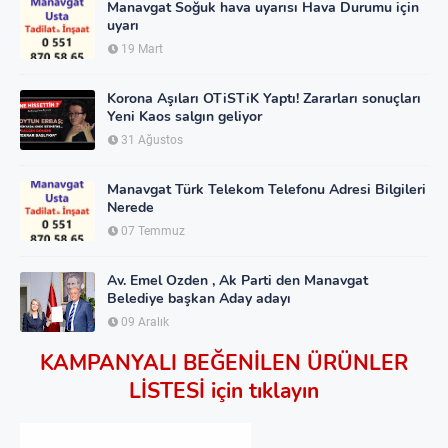
Manavgat Soğuk hava uyarısı Hava Durumu için
uyarı
19 Mart
Korona Aşıları OTiSTiK Yaptı! Zararları sonuçları
Yeni Kaos salgın geliyor
31 Ağustos
Manavgat Türk Telekom Telefonu Adresi Bilgileri
Nerede
07 Temmuz
Av. Emel Ozden , Ak Parti den Manavgat
Belediye başkan Aday adayı
09 Aralık
KAMPANYALI BEĞENİLEN ÜRÜNLER
LİSTESİ için tıklayın