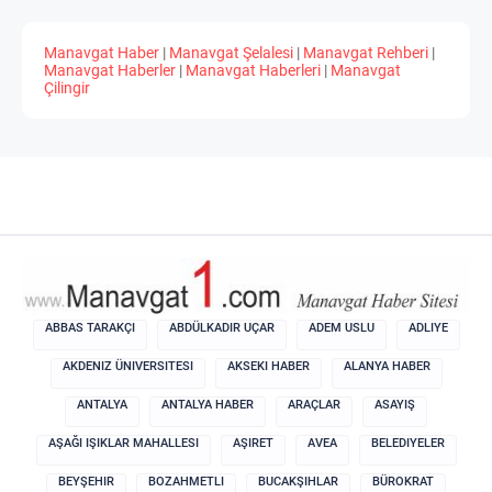
Manavgat Haber
|
Manavgat Şelalesi
|
Manavgat Rehberi
|
Manavgat Haberler
|
Manavgat Haberleri
|
Manavgat
Çilingir
ABBAS TARAKÇI
ABDÜLKADIR UÇAR
ADEM USLU
ADLIYE
AKDENIZ ÜNIVERSITESI
AKSEKI HABER
ALANYA HABER
ANTALYA
ANTALYA HABER
ARAÇLAR
ASAYIŞ
AŞAĞI IŞIKLAR MAHALLESI
AŞIRET
AVEA
BELEDIYELER
BEYŞEHIR
BOZAHMETLI
BUCAKŞIHLAR
BÜROKRAT