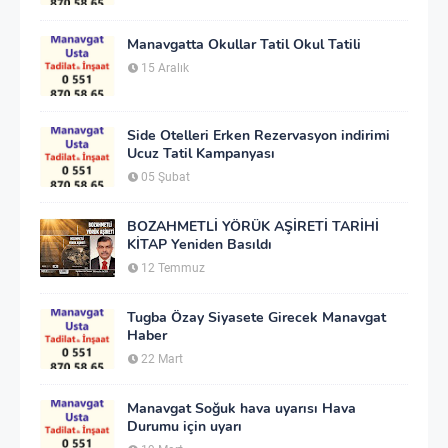
Manavgatta Okullar Tatil Okul Tatili
15 Aralık
Side Otelleri Erken Rezervasyon indirimi
Ucuz Tatil Kampanyası
05 Şubat
BOZAHMETLİ YÖRÜK AŞİRETİ TARİHİ
KİTAP Yeniden Basıldı
12 Temmuz
Tugba Özay Siyasete Girecek Manavgat
Haber
22 Mart
Manavgat Soğuk hava uyarısı Hava
Durumu için uyarı