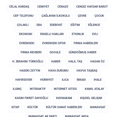
CELAL KARDAŞ
CEMIYET
CENAZE
CENGIZ HAYDAR BARUT
CEP TELEFONU
ÇAĞLAYAN İLKOKULU
ÇEVRE
ÇOCUK
ÇOLAKLI
EBA
EDEBIYAT
EĞITIM
EĞLENCE
EKONOMI
ENGELLI HAKLARI
ETKINLIK
EVLI
EVRENSEKI
EVRENSEKI SPOR
FIRMA HABERLERI
FIRMA REHBERI
GOOGLE
GÜNDOĞMUŞ HABER
H. İBRAHIM TÜRKOĞLU
HABER
HALIL TAŞ
HASAN ÖZ
HASEKI ZEYTIN
HAVA DURUMU
HAVVA TAŞBAŞ
HAYIRSEVER
HÜRRIYET
ILICA
İBRADI
IHALE
ILGINÇ
INTERAKTIF
INTERNET SITESI
KAMIL ATALAY
KASIM FIKRET DAYIOĞLU
KAYMAKAM
KIŞISEL GELIŞIM
KITAP
KÜLTÜR
KÜLTÜR SANAT HABERLERI
MANAVGAT
MANAVGAT AK PARTI
MANAVGAT ARSA